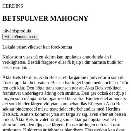
HERDINS
BETSPULVER MAHOGNY
trävårdsprodukt
Hitta närmsta butik
Lokala prisavvikelser kan förekomma
Kulör som visas på en skärm kan uppfattas annorlunda än i
verkligheten. Beställ färgprov eller få hjälp i din närmsta butik för
bästa resultat.
Äkta Bets Herdins. Äkta Bets är ett färgämne i pulverform som du
löser upp i kokhett vatten. Betsen har inget bindemedel och är därför
ren och klar. Den höga transparensen gör att Äkta Bets verkligen
framhäver underlagets ådring och struktur. Den ger också det djup i
färgen som många förknippar med betsat trä. Bindemedel är annars
det som binder färgen vid ytan som behandlas.Eftersom Äkta Bets
saknar bindemedel måste materialet efterbehandlas med Herdins
Betslack. Annars kommer ytan att färga av sig, även efter att betsen
torkat. Äkta Bets är valet för dig som siktar på högsta kvalité i
slutresultatet, den djupaste färgen, finaste ådringen och vackraste
strukturen. Kulörerna är inbördes blandbara. Färgstyrkan kan ökas