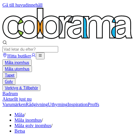
Gå till huvudinnehåll
Hitta butiker
Måla inomhus
Måla utomhus
Tapet
Golv
Verktyg & Tillbehör
Badrum
Aktuellt just nu
Varumärken
Rådgivning
Uthyrning
Inspiration
Proffs
Måla
/
Måla inomhus
/
Måla golv inomhus
/
Betsa