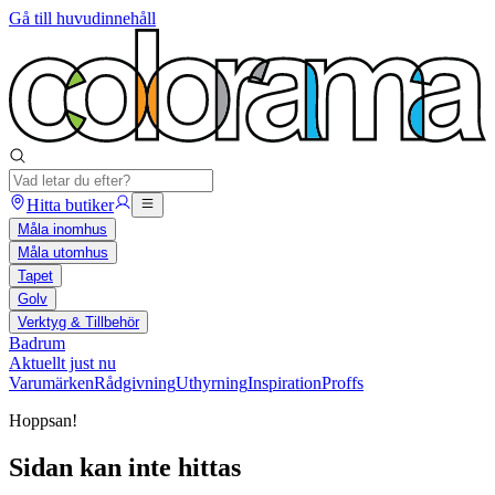
Gå till huvudinnehåll
Hitta butiker
Måla inomhus
Måla utomhus
Tapet
Golv
Verktyg & Tillbehör
Badrum
Aktuellt just nu
Varumärken
Rådgivning
Uthyrning
Inspiration
Proffs
Hoppsan!
Sidan kan inte hittas