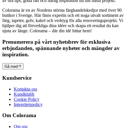
av bra tips, goda råd och härlig inspiration till ditt nästa projekt.
Colorama är en av Nordens största färghandelskedjor med över 90
butiker i Sverige. Här finns expertis och ett noga utvalt sortiment av
färg, tapeter, golv, kakel och verktyg för alla renoveringsprojekt. Vi
hjälper dig att förverkliga dina idéer och skapa ett resultat du kan
njuta av länge. Colorama – där din idé hittar hem!
Prenumerera på vårt nyhetsbrev för exklusiva
erbjudanden, spännande nyheter och mängder av
inspiration.
Gå med
Kundservice
Kontakta oss
Kundklubb
Cookie Policy
Integritetspolicy
Om Colorama
Om oss