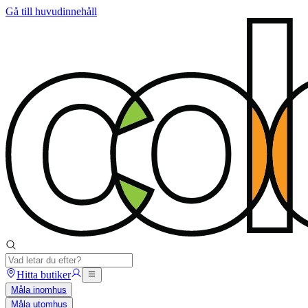
Gå till huvudinnehåll
Hitta butiker
Måla inomhus
Måla utomhus