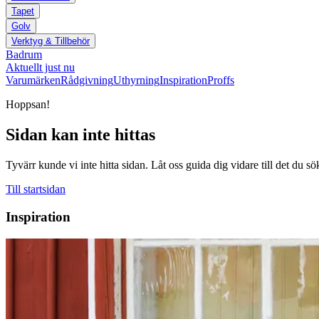
Tapet
Golv
Verktyg & Tillbehör
Badrum
Aktuellt just nu
Varumärken
Rådgivning
Uthyrning
Inspiration
Proffs
Hoppsan!
Sidan kan inte hittas
Tyvärr kunde vi inte hitta sidan. Låt oss guida dig vidare till det du sö
Till startsidan
Inspiration