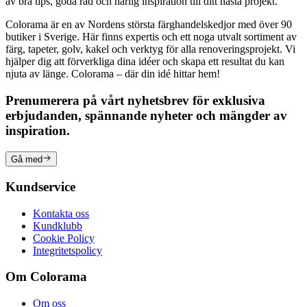
av bra tips, goda råd och härlig inspiration till ditt nästa projekt.
Colorama är en av Nordens största färghandelskedjor med över 90
butiker i Sverige. Här finns expertis och ett noga utvalt sortiment av
färg, tapeter, golv, kakel och verktyg för alla renoveringsprojekt. Vi
hjälper dig att förverkliga dina idéer och skapa ett resultat du kan
njuta av länge. Colorama – där din idé hittar hem!
Prenumerera på vårt nyhetsbrev för exklusiva
erbjudanden, spännande nyheter och mängder av
inspiration.
Gå med
Kundservice
Kontakta oss
Kundklubb
Cookie Policy
Integritetspolicy
Om Colorama
Om oss