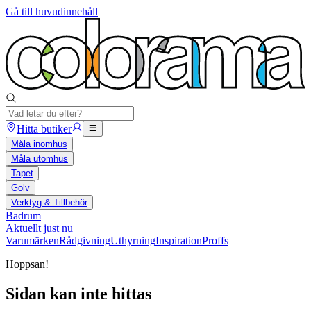
Gå till huvudinnehåll
Hitta butiker
Måla inomhus
Måla utomhus
Tapet
Golv
Verktyg & Tillbehör
Badrum
Aktuellt just nu
Varumärken
Rådgivning
Uthyrning
Inspiration
Proffs
Hoppsan!
Sidan kan inte hittas