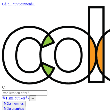
Gå till huvudinnehåll
Hitta butiker
Måla inomhus
Måla utomhus