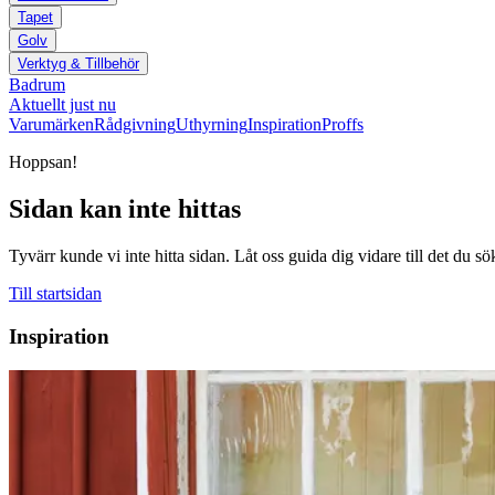
Tapet
Golv
Verktyg & Tillbehör
Badrum
Aktuellt just nu
Varumärken
Rådgivning
Uthyrning
Inspiration
Proffs
Hoppsan!
Sidan kan inte hittas
Tyvärr kunde vi inte hitta sidan. Låt oss guida dig vidare till det du sö
Till startsidan
Inspiration