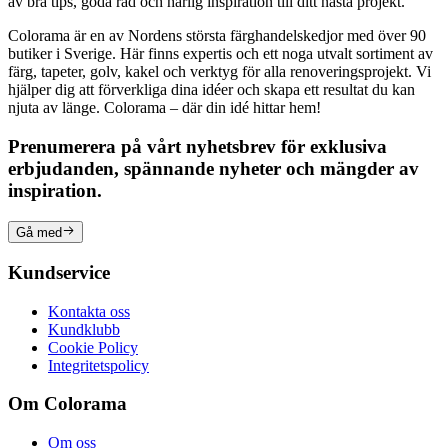
av bra tips, goda råd och härlig inspiration till ditt nästa projekt.
Colorama är en av Nordens största färghandelskedjor med över 90
butiker i Sverige. Här finns expertis och ett noga utvalt sortiment av
färg, tapeter, golv, kakel och verktyg för alla renoveringsprojekt. Vi
hjälper dig att förverkliga dina idéer och skapa ett resultat du kan
njuta av länge. Colorama – där din idé hittar hem!
Prenumerera på vårt nyhetsbrev för exklusiva
erbjudanden, spännande nyheter och mängder av
inspiration.
Gå med
Kundservice
Kontakta oss
Kundklubb
Cookie Policy
Integritetspolicy
Om Colorama
Om oss