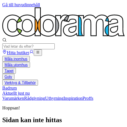
Gå till huvudinnehåll
Hitta butiker
Måla inomhus
Måla utomhus
Tapet
Golv
Verktyg & Tillbehör
Badrum
Aktuellt just nu
Varumärken
Rådgivning
Uthyrning
Inspiration
Proffs
Hoppsan!
Sidan kan inte hittas