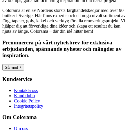
av bra tips, goda råd och härlig inspiration till ditt nästa projekt.
Colorama är en av Nordens största färghandelskedjor med över 90
butiker i Sverige. Här finns expertis och ett noga utvalt sortiment av
färg, tapeter, golv, kakel och verktyg för alla renoveringsprojekt. Vi
hjälper dig att förverkliga dina idéer och skapa ett resultat du kan
njuta av länge. Colorama – där din idé hittar hem!
Prenumerera på vårt nyhetsbrev för exklusiva
erbjudanden, spännande nyheter och mängder av
inspiration.
Gå med
Kundservice
Kontakta oss
Kundklubb
Cookie Policy
Integritetspolicy
Om Colorama
Om oss