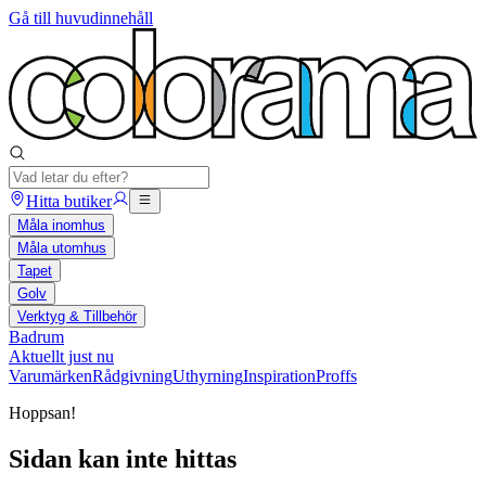
Gå till huvudinnehåll
Hitta butiker
Måla inomhus
Måla utomhus
Tapet
Golv
Verktyg & Tillbehör
Badrum
Aktuellt just nu
Varumärken
Rådgivning
Uthyrning
Inspiration
Proffs
Hoppsan!
Sidan kan inte hittas