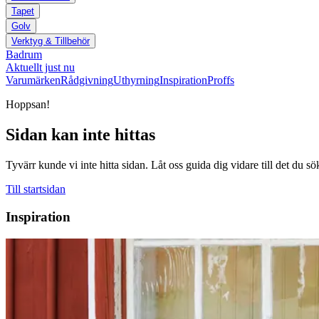
Tapet
Golv
Verktyg & Tillbehör
Badrum
Aktuellt just nu
Varumärken
Rådgivning
Uthyrning
Inspiration
Proffs
Hoppsan!
Sidan kan inte hittas
Tyvärr kunde vi inte hitta sidan. Låt oss guida dig vidare till det du sö
Till startsidan
Inspiration