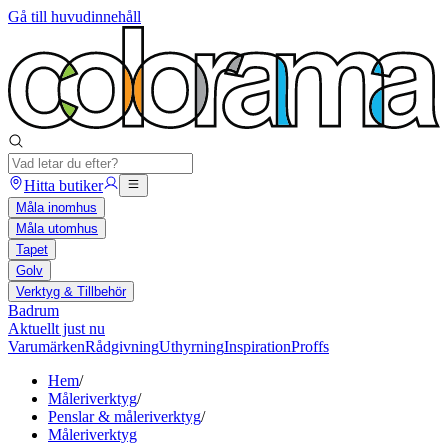
Gå till huvudinnehåll
Hitta butiker
Måla inomhus
Måla utomhus
Tapet
Golv
Verktyg & Tillbehör
Badrum
Aktuellt just nu
Varumärken
Rådgivning
Uthyrning
Inspiration
Proffs
Hem
/
Måleriverktyg
/
Penslar & måleriverktyg
/
Måleriverktyg