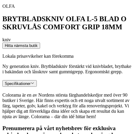
OLFA
BRYTBLADSKNIV OLFA L-5 BLAD O
SKRUVLÅS COMFORT GRIP 18MM
kniv
Hitta närmsta butik
Lokala prisavvikelser kan förekomma
Ny generation kniv. Brytbladskniv förstärkt vid knivbladet, brythake
i bakändan och låsskruv samt gummigrepp. Ergonomiskt grepp.
Specifikationer
Colorama är en av Nordens största färghandelskedjor med över 90
butiker i Sverige. Här finns expertis och ett noga utvalt sortiment av
färg, tapeter, golv, kakel och verktyg för alla renoveringsprojekt. Vi
hjälper dig att förverkliga dina idéer och skapa ett resultat du kan
njuta av länge. Colorama – där din idé hittar hem!
Prenumerera på vårt nyhetsbrev för exklusiva