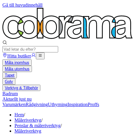
Gå till huvudinnehåll
Hitta butiker
Måla inomhus
Måla utomhus
Tapet
Golv
Verktyg & Tillbehör
Badrum
Aktuellt just nu
Varumärken
Rådgivning
Uthyrning
Inspiration
Proffs
Hem
/
Måleriverktyg
/
Penslar & måleriverktyg
/
Måleriverktyg