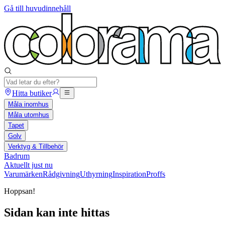
Gå till huvudinnehåll
Hitta butiker
Måla inomhus
Måla utomhus
Tapet
Golv
Verktyg & Tillbehör
Badrum
Aktuellt just nu
Varumärken
Rådgivning
Uthyrning
Inspiration
Proffs
Hoppsan!
Sidan kan inte hittas