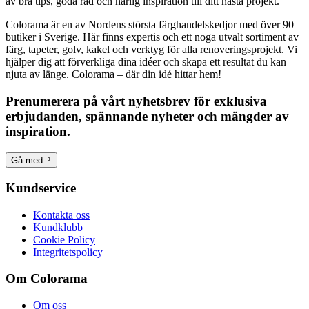
av bra tips, goda råd och härlig inspiration till ditt nästa projekt.
Colorama är en av Nordens största färghandelskedjor med över 90
butiker i Sverige. Här finns expertis och ett noga utvalt sortiment av
färg, tapeter, golv, kakel och verktyg för alla renoveringsprojekt. Vi
hjälper dig att förverkliga dina idéer och skapa ett resultat du kan
njuta av länge. Colorama – där din idé hittar hem!
Prenumerera på vårt nyhetsbrev för exklusiva
erbjudanden, spännande nyheter och mängder av
inspiration.
Gå med
Kundservice
Kontakta oss
Kundklubb
Cookie Policy
Integritetspolicy
Om Colorama
Om oss