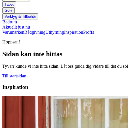
Tapet
Golv
Verktyg & Tillbehör
Badrum
Aktuellt just nu
Varumärken
Rådgivning
Uthyrning
Inspiration
Proffs
Hoppsan!
Sidan kan inte hittas
Tyvärr kunde vi inte hitta sidan. Låt oss guida dig vidare till det du sö
Till startsidan
Inspiration