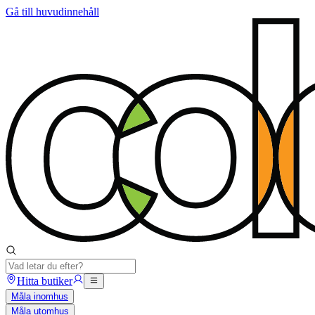
Gå till huvudinnehåll
Hitta butiker
Måla inomhus
Måla utomhus