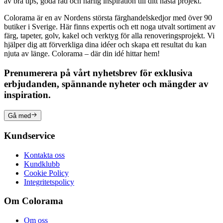
av bra tips, goda råd och härlig inspiration till ditt nästa projekt.
Colorama är en av Nordens största färghandelskedjor med över 90
butiker i Sverige. Här finns expertis och ett noga utvalt sortiment av
färg, tapeter, golv, kakel och verktyg för alla renoveringsprojekt. Vi
hjälper dig att förverkliga dina idéer och skapa ett resultat du kan
njuta av länge. Colorama – där din idé hittar hem!
Prenumerera på vårt nyhetsbrev för exklusiva
erbjudanden, spännande nyheter och mängder av
inspiration.
Gå med
Kundservice
Kontakta oss
Kundklubb
Cookie Policy
Integritetspolicy
Om Colorama
Om oss