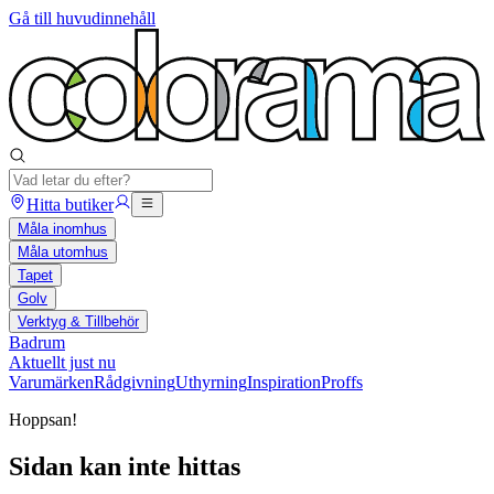
Gå till huvudinnehåll
Hitta butiker
Måla inomhus
Måla utomhus
Tapet
Golv
Verktyg & Tillbehör
Badrum
Aktuellt just nu
Varumärken
Rådgivning
Uthyrning
Inspiration
Proffs
Hoppsan!
Sidan kan inte hittas