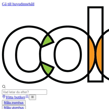
Gå till huvudinnehåll
Hitta butiker
Måla inomhus
Måla utomhus