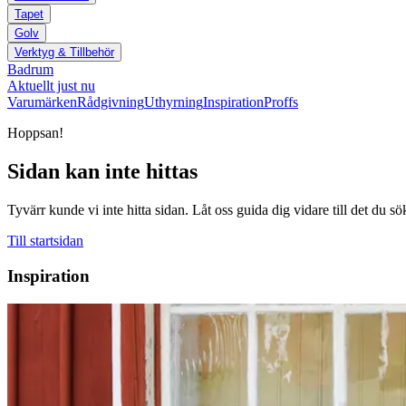
Tapet
Golv
Verktyg & Tillbehör
Badrum
Aktuellt just nu
Varumärken
Rådgivning
Uthyrning
Inspiration
Proffs
Hoppsan!
Sidan kan inte hittas
Tyvärr kunde vi inte hitta sidan. Låt oss guida dig vidare till det du sö
Till startsidan
Inspiration