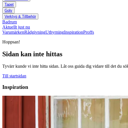
Tapet
Golv
Verktyg & Tillbehör
Badrum
Aktuellt just nu
Varumärken
Rådgivning
Uthyrning
Inspiration
Proffs
Hoppsan!
Sidan kan inte hittas
Tyvärr kunde vi inte hitta sidan. Låt oss guida dig vidare till det du sö
Till startsidan
Inspiration