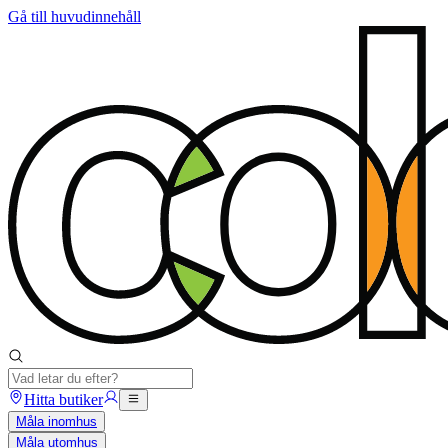
Gå till huvudinnehåll
Hitta butiker
Måla inomhus
Måla utomhus