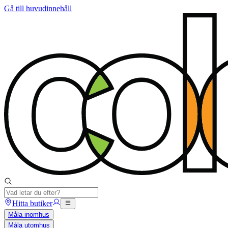
Gå till huvudinnehåll
Hitta butiker
Måla inomhus
Måla utomhus