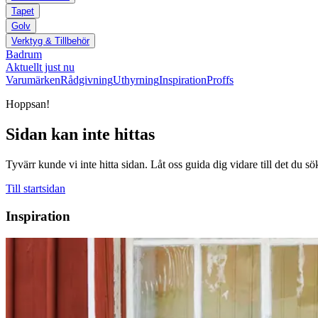
Tapet
Golv
Verktyg & Tillbehör
Badrum
Aktuellt just nu
Varumärken
Rådgivning
Uthyrning
Inspiration
Proffs
Hoppsan!
Sidan kan inte hittas
Tyvärr kunde vi inte hitta sidan. Låt oss guida dig vidare till det du sö
Till startsidan
Inspiration