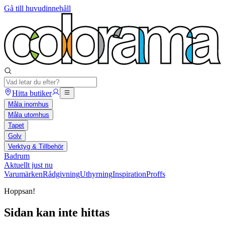
Gå till huvudinnehåll
Hitta butiker
Måla inomhus
Måla utomhus
Tapet
Golv
Verktyg & Tillbehör
Badrum
Aktuellt just nu
Varumärken
Rådgivning
Uthyrning
Inspiration
Proffs
Hoppsan!
Sidan kan inte hittas