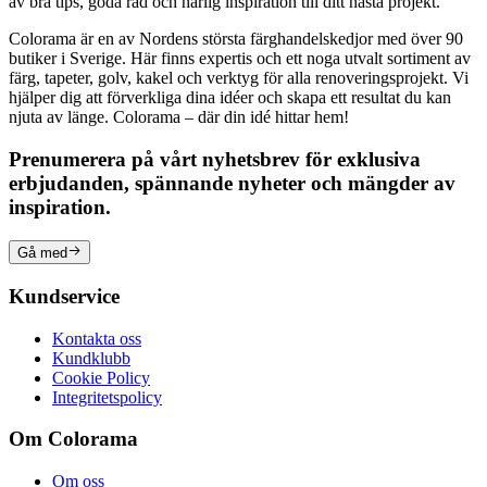
av bra tips, goda råd och härlig inspiration till ditt nästa projekt.
Colorama är en av Nordens största färghandelskedjor med över 90
butiker i Sverige. Här finns expertis och ett noga utvalt sortiment av
färg, tapeter, golv, kakel och verktyg för alla renoveringsprojekt. Vi
hjälper dig att förverkliga dina idéer och skapa ett resultat du kan
njuta av länge. Colorama – där din idé hittar hem!
Prenumerera på vårt nyhetsbrev för exklusiva
erbjudanden, spännande nyheter och mängder av
inspiration.
Gå med
Kundservice
Kontakta oss
Kundklubb
Cookie Policy
Integritetspolicy
Om Colorama
Om oss