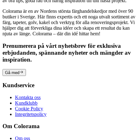
av bra tips, goda råd och härlig inspiration till ditt nästa projekt.
Colorama är en av Nordens största färghandelskedjor med över 90
butiker i Sverige. Här finns expertis och ett noga utvalt sortiment av
färg, tapeter, golv, kakel och verktyg för alla renoveringsprojekt. Vi
hjälper dig att förverkliga dina idéer och skapa ett resultat du kan
njuta av länge. Colorama – där din idé hittar hem!
Prenumerera på vårt nyhetsbrev för exklusiva
erbjudanden, spännande nyheter och mängder av
inspiration.
Gå med
Kundservice
Kontakta oss
Kundklubb
Cookie Policy
Integritetspolicy
Om Colorama
Om oss