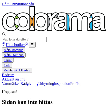
Gå till huvudinnehåll
Hitta butiker
Måla inomhus
Måla utomhus
Tapet
Golv
Verktyg & Tillbehör
Badrum
Aktuellt just nu
Varumärken
Rådgivning
Uthyrning
Inspiration
Proffs
Hoppsan!
Sidan kan inte hittas