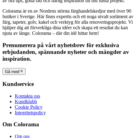
av bra tips, goda råd och härlig inspiration till ditt nästa projekt.
Colorama är en av Nordens största färghandelskedjor med över 90
butiker i Sverige. Här finns expertis och ett noga utvalt sortiment av
färg, tapeter, golv, kakel och verktyg för alla renoveringsprojekt. Vi
hjälper dig att förverkliga dina idéer och skapa ett resultat du kan
njuta av länge. Colorama – där din idé hittar hem!
Prenumerera på vårt nyhetsbrev för exklusiva
erbjudanden, spännande nyheter och mängder av
inspiration.
Gå med
Kundservice
Kontakta oss
Kundklubb
Cookie Policy
Integritetspolicy
Om Colorama
Om oss