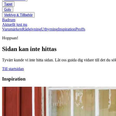
Tapet
Golv
Verktyg & Tillbehör
Badrum
Aktuellt just nu
Varumärken
Rådgivning
Uthyrning
Inspiration
Proffs
Hoppsan!
Sidan kan inte hittas
Tyvärr kunde vi inte hitta sidan. Låt oss guida dig vidare till det du sö
Till startsidan
Inspiration