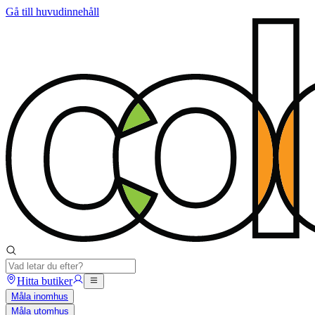
Gå till huvudinnehåll
Hitta butiker
Måla inomhus
Måla utomhus