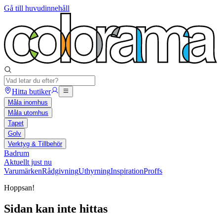
Gå till huvudinnehåll
Hitta butiker
Måla inomhus
Måla utomhus
Tapet
Golv
Verktyg & Tillbehör
Badrum
Aktuellt just nu
Varumärken
Rådgivning
Uthyrning
Inspiration
Proffs
Hoppsan!
Sidan kan inte hittas