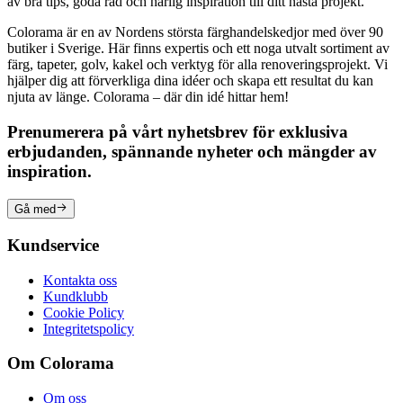
av bra tips, goda råd och härlig inspiration till ditt nästa projekt.
Colorama är en av Nordens största färghandelskedjor med över 90
butiker i Sverige. Här finns expertis och ett noga utvalt sortiment av
färg, tapeter, golv, kakel och verktyg för alla renoveringsprojekt. Vi
hjälper dig att förverkliga dina idéer och skapa ett resultat du kan
njuta av länge. Colorama – där din idé hittar hem!
Prenumerera på vårt nyhetsbrev för exklusiva
erbjudanden, spännande nyheter och mängder av
inspiration.
Gå med
Kundservice
Kontakta oss
Kundklubb
Cookie Policy
Integritetspolicy
Om Colorama
Om oss