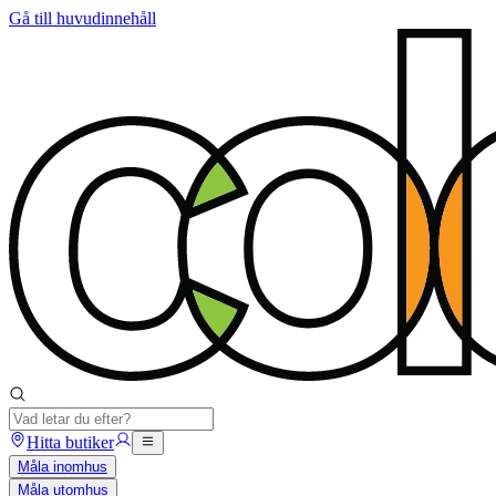
Gå till huvudinnehåll
Hitta butiker
Måla inomhus
Måla utomhus