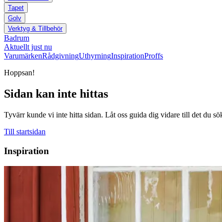
Tapet
Golv
Verktyg & Tillbehör
Badrum
Aktuellt just nu
Varumärken
Rådgivning
Uthyrning
Inspiration
Proffs
Hoppsan!
Sidan kan inte hittas
Tyvärr kunde vi inte hitta sidan. Låt oss guida dig vidare till det du sö
Till startsidan
Inspiration