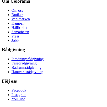
Om Colorama
Om oss
Butiker
Varumärken
Kampanj
Hållbarhet
Samarbeten
Press
Jobb
Rådgivning
Inredningsrådgivning
Fasadrådgivning
Badrumsrådgivning
Hantverksrådgivning
Följ oss
Facebook
Instagram
YouTube