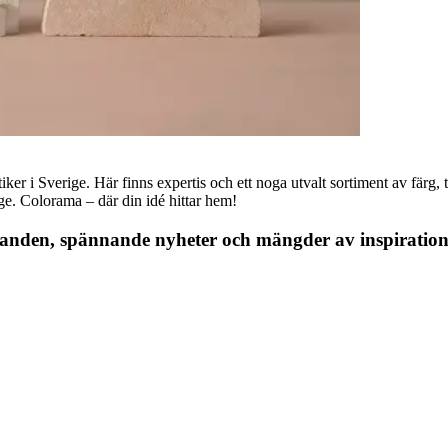
r i Sverige. Här finns expertis och ett noga utvalt sortiment av färg, ta
nge. Colorama – där din idé hittar hem!
danden, spännande nyheter och mängder av inspiration