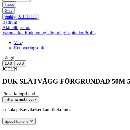
Tapet
Golv
Verktyg & Tillbehör
Badrum
Aktuellt just nu
Varumärken
Rådgivning
Uthyrning
Inspiration
Proffs
Väv
/
Renoveringsduk
Längd
10.0
50.0
JOTUN
DUK SLÄTVÄGG FÖRGRUNDAD 50M 
förstärkningsband
Hitta närmsta butik
Lokala prisavvikelser kan förekomma
Specifikationer