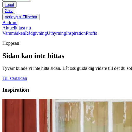
Tapet
Golv
Verktyg & Tillbehör
Badrum
Aktuellt just nu
Varumärken
Rådgivning
Uthyrning
Inspiration
Proffs
Hoppsan!
Sidan kan inte hittas
Tyvärr kunde vi inte hitta sidan. Låt oss guida dig vidare till det du sö
Till startsidan
Inspiration