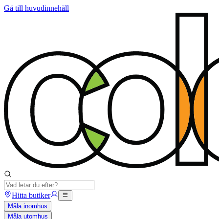
Gå till huvudinnehåll
Hitta butiker
Måla inomhus
Måla utomhus