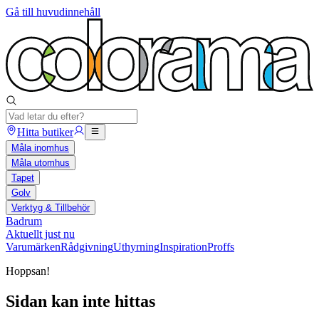
Gå till huvudinnehåll
Hitta butiker
Måla inomhus
Måla utomhus
Tapet
Golv
Verktyg & Tillbehör
Badrum
Aktuellt just nu
Varumärken
Rådgivning
Uthyrning
Inspiration
Proffs
Hoppsan!
Sidan kan inte hittas