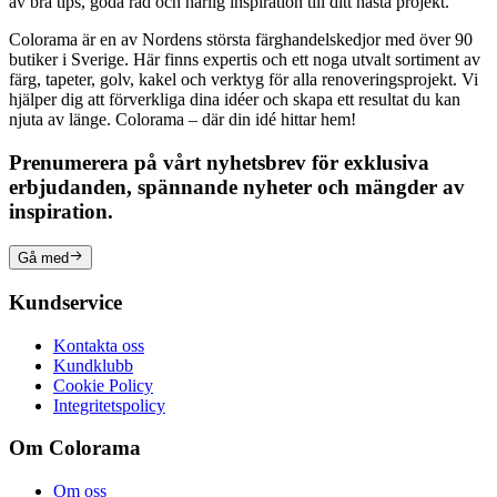
av bra tips, goda råd och härlig inspiration till ditt nästa projekt.
Colorama är en av Nordens största färghandelskedjor med över 90
butiker i Sverige. Här finns expertis och ett noga utvalt sortiment av
färg, tapeter, golv, kakel och verktyg för alla renoveringsprojekt. Vi
hjälper dig att förverkliga dina idéer och skapa ett resultat du kan
njuta av länge. Colorama – där din idé hittar hem!
Prenumerera på vårt nyhetsbrev för exklusiva
erbjudanden, spännande nyheter och mängder av
inspiration.
Gå med
Kundservice
Kontakta oss
Kundklubb
Cookie Policy
Integritetspolicy
Om Colorama
Om oss