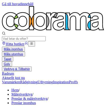
Gå till huvudinnehåll
Hitta butiker
Måla inomhus
Måla utomhus
Tapet
Golv
Verktyg & Tillbehör
Badrum
Aktuellt just nu
Varumärken
Rådgivning
Uthyrning
Inspiration
Proffs
Hem
/
Måleriverktyg
/
Penslar & måleriverktyg
/
Penslar inomhus