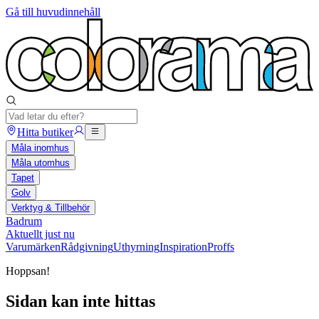
Gå till huvudinnehåll
Hitta butiker
Måla inomhus
Måla utomhus
Tapet
Golv
Verktyg & Tillbehör
Badrum
Aktuellt just nu
Varumärken
Rådgivning
Uthyrning
Inspiration
Proffs
Hoppsan!
Sidan kan inte hittas