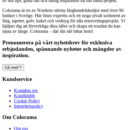
av bra tips, goda råd och härlig inspiration till ditt nästa projekt.
Colorama är en av Nordens största färghandelskedjor med över 90
butiker i Sverige. Här finns expertis och ett noga utvalt sortiment av
färg, tapeter, golv, kakel och verktyg för alla renoveringsprojekt. Vi
hjälper dig att förverkliga dina idéer och skapa ett resultat du kan
njuta av länge. Colorama – där din idé hittar hem!
Prenumerera på vårt nyhetsbrev för exklusiva
erbjudanden, spännande nyheter och mängder av
inspiration.
Gå med
Kundservice
Kontakta oss
Kundklubb
Cookie Policy
Integritetspolicy
Om Colorama
Om oss