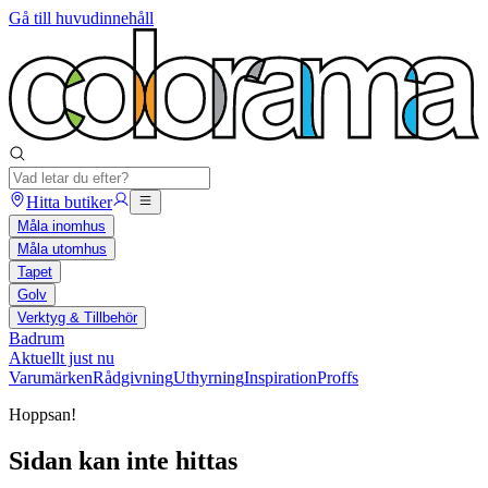
Gå till huvudinnehåll
Hitta butiker
Måla inomhus
Måla utomhus
Tapet
Golv
Verktyg & Tillbehör
Badrum
Aktuellt just nu
Varumärken
Rådgivning
Uthyrning
Inspiration
Proffs
Hoppsan!
Sidan kan inte hittas