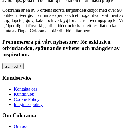
av bra tips, goda råd och härlig inspiration till ditt nästa projekt.
Colorama är en av Nordens största färghandelskedjor med över 90
butiker i Sverige. Här finns expertis och ett noga utvalt sortiment av
färg, tapeter, golv, kakel och verktyg för alla renoveringsprojekt. Vi
hjälper dig att förverkliga dina idéer och skapa ett resultat du kan
njuta av länge. Colorama – där din idé hittar hem!
Prenumerera på vårt nyhetsbrev för exklusiva
erbjudanden, spännande nyheter och mängder av
inspiration.
Gå med
Kundservice
Kontakta oss
Kundklubb
Cookie Policy
Integritetspolicy
Om Colorama
Om oss