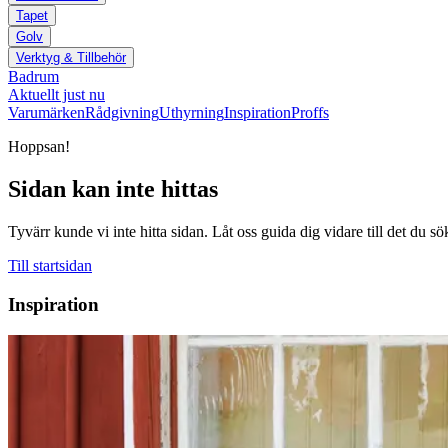
Tapet
Golv
Verktyg & Tillbehör
Badrum
Aktuellt just nu
Varumärken
Rådgivning
Uthyrning
Inspiration
Proffs
Hoppsan!
Sidan kan inte hittas
Tyvärr kunde vi inte hitta sidan. Låt oss guida dig vidare till det du sö
Till startsidan
Inspiration