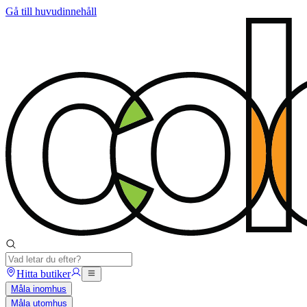
Gå till huvudinnehåll
Hitta butiker
Måla inomhus
Måla utomhus