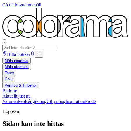
Gå till huvudinnehåll
Hitta butiker
Måla inomhus
Måla utomhus
Tapet
Golv
Verktyg & Tillbehör
Badrum
Aktuellt just nu
Varumärken
Rådgivning
Uthyrning
Inspiration
Proffs
Hoppsan!
Sidan kan inte hittas