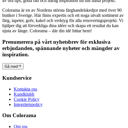
av bra tips, goda råd och härlig inspiration till ditt nästa projekt.
Colorama är en av Nordens största färghandelskedjor med över 90
butiker i Sverige. Här finns expertis och ett noga utvalt sortiment av
färg, tapeter, golv, kakel och verktyg för alla renoveringsprojekt. Vi
hjälper dig att förverkliga dina idéer och skapa ett resultat du kan
njuta av länge. Colorama – där din idé hittar hem!
Prenumerera på vårt nyhetsbrev för exklusiva
erbjudanden, spännande nyheter och mängder av
inspiration.
Gå med
Kundservice
Kontakta oss
Kundklubb
Cookie Policy
Integritetspolicy
Om Colorama
Om oss