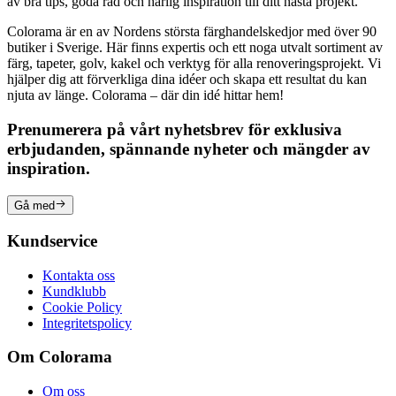
av bra tips, goda råd och härlig inspiration till ditt nästa projekt.
Colorama är en av Nordens största färghandelskedjor med över 90
butiker i Sverige. Här finns expertis och ett noga utvalt sortiment av
färg, tapeter, golv, kakel och verktyg för alla renoveringsprojekt. Vi
hjälper dig att förverkliga dina idéer och skapa ett resultat du kan
njuta av länge. Colorama – där din idé hittar hem!
Prenumerera på vårt nyhetsbrev för exklusiva
erbjudanden, spännande nyheter och mängder av
inspiration.
Gå med
Kundservice
Kontakta oss
Kundklubb
Cookie Policy
Integritetspolicy
Om Colorama
Om oss