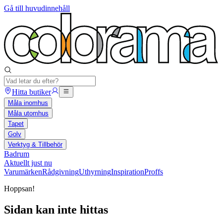
Gå till huvudinnehåll
Hitta butiker
Måla inomhus
Måla utomhus
Tapet
Golv
Verktyg & Tillbehör
Badrum
Aktuellt just nu
Varumärken
Rådgivning
Uthyrning
Inspiration
Proffs
Hoppsan!
Sidan kan inte hittas