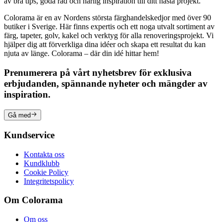
av bra tips, goda råd och härlig inspiration till ditt nästa projekt.
Colorama är en av Nordens största färghandelskedjor med över 90
butiker i Sverige. Här finns expertis och ett noga utvalt sortiment av
färg, tapeter, golv, kakel och verktyg för alla renoveringsprojekt. Vi
hjälper dig att förverkliga dina idéer och skapa ett resultat du kan
njuta av länge. Colorama – där din idé hittar hem!
Prenumerera på vårt nyhetsbrev för exklusiva
erbjudanden, spännande nyheter och mängder av
inspiration.
Gå med
Kundservice
Kontakta oss
Kundklubb
Cookie Policy
Integritetspolicy
Om Colorama
Om oss