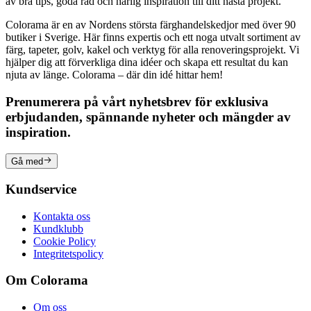
av bra tips, goda råd och härlig inspiration till ditt nästa projekt.
Colorama är en av Nordens största färghandelskedjor med över 90
butiker i Sverige. Här finns expertis och ett noga utvalt sortiment av
färg, tapeter, golv, kakel och verktyg för alla renoveringsprojekt. Vi
hjälper dig att förverkliga dina idéer och skapa ett resultat du kan
njuta av länge. Colorama – där din idé hittar hem!
Prenumerera på vårt nyhetsbrev för exklusiva
erbjudanden, spännande nyheter och mängder av
inspiration.
Gå med
Kundservice
Kontakta oss
Kundklubb
Cookie Policy
Integritetspolicy
Om Colorama
Om oss