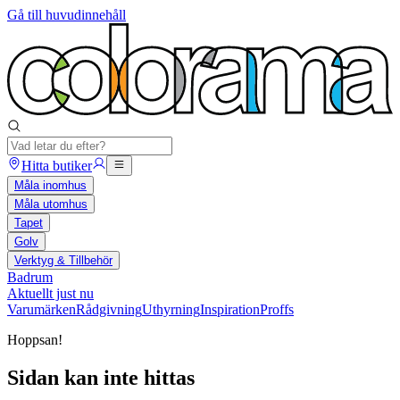
Gå till huvudinnehåll
Hitta butiker
Måla inomhus
Måla utomhus
Tapet
Golv
Verktyg & Tillbehör
Badrum
Aktuellt just nu
Varumärken
Rådgivning
Uthyrning
Inspiration
Proffs
Hoppsan!
Sidan kan inte hittas