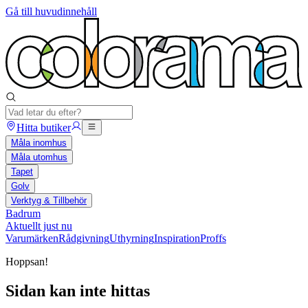
Gå till huvudinnehåll
Hitta butiker
Måla inomhus
Måla utomhus
Tapet
Golv
Verktyg & Tillbehör
Badrum
Aktuellt just nu
Varumärken
Rådgivning
Uthyrning
Inspiration
Proffs
Hoppsan!
Sidan kan inte hittas