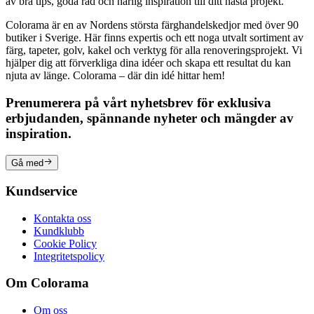
av bra tips, goda råd och härlig inspiration till ditt nästa projekt.
Colorama är en av Nordens största färghandelskedjor med över 90
butiker i Sverige. Här finns expertis och ett noga utvalt sortiment av
färg, tapeter, golv, kakel och verktyg för alla renoveringsprojekt. Vi
hjälper dig att förverkliga dina idéer och skapa ett resultat du kan
njuta av länge. Colorama – där din idé hittar hem!
Prenumerera på vårt nyhetsbrev för exklusiva
erbjudanden, spännande nyheter och mängder av
inspiration.
Gå med
Kundservice
Kontakta oss
Kundklubb
Cookie Policy
Integritetspolicy
Om Colorama
Om oss