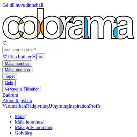
Gå till huvudinnehåll
Hitta butiker
Måla inomhus
Måla utomhus
Tapet
Golv
Verktyg & Tillbehör
Badrum
Aktuellt just nu
Varumärken
Rådgivning
Uthyrning
Inspiration
Proffs
Måla
/
Måla inomhus
/
Måla golv inomhus
/
Golvfärg