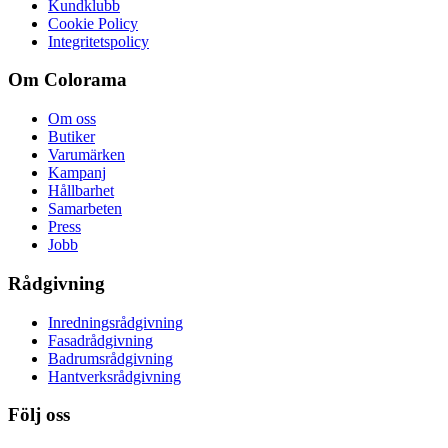
Kundklubb
Cookie Policy
Integritetspolicy
Om Colorama
Om oss
Butiker
Varumärken
Kampanj
Hållbarhet
Samarbeten
Press
Jobb
Rådgivning
Inredningsrådgivning
Fasadrådgivning
Badrumsrådgivning
Hantverksrådgivning
Följ oss