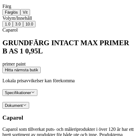
Färg
Färglös
Vit
Volym/Innehåll
1.0
3.0
10.0
Caparol
GRUNDFÄRG INTACT MAX PRIMER
B AS 1 0,95L
primer paint
Hitta närmsta butik
Lokala prisavvikelser kan förekomma
Specifikationer
Dokument
Caparol
Caparol som tillverkat puts- och måleriprodukter i över 120 år har ett
brett sortiment av produkter för både ute och inne. Produkterna