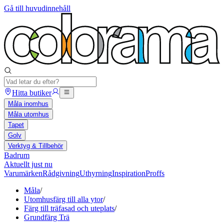
Gå till huvudinnehåll
Hitta butiker
Måla inomhus
Måla utomhus
Tapet
Golv
Verktyg & Tillbehör
Badrum
Aktuellt just nu
Varumärken
Rådgivning
Uthyrning
Inspiration
Proffs
Måla
/
Utomhusfärg till alla ytor
/
Färg till träfasad och uteplats
/
Grundfärg Trä