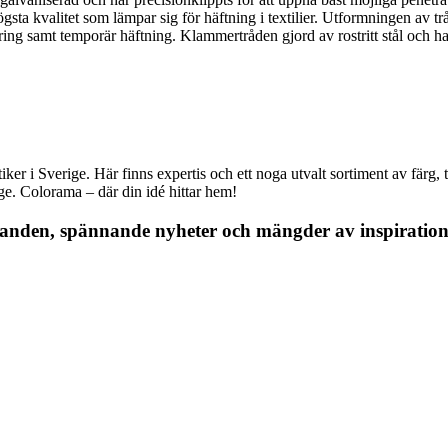
gsta kvalitet som lämpar sig för häftning i textilier. Utformningen av tr
ring samt temporär häftning. Klammertråden gjord av rostritt stål och ha
r i Sverige. Här finns expertis och ett noga utvalt sortiment av färg, ta
nge. Colorama – där din idé hittar hem!
danden, spännande nyheter och mängder av inspiration