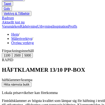
Tapet
Golv
Verktyg & Tillbehör
Badrum
Aktuellt just nu
Varumärken
Rådgivning
Uthyrning
Inspiration
Proffs
Hem
/
Måleriverktyg
/
Övriga verktyg
Förpackningsinnehåll
1100
2500
5000
RAPID
HÄFTKLAMMER 13/10 PP-BOX
häftklammer/krampa
Hitta närmsta butik
Lokala prisavvikelser kan förekomma
Fintrådsklammer av högsta kvalitet som lämpar sig för häftning i texti
till etikettering, affishering samt temporär häftning. Klammertråden ä