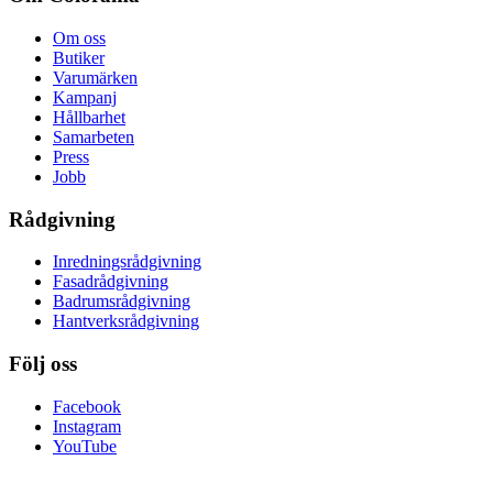
Om oss
Butiker
Varumärken
Kampanj
Hållbarhet
Samarbeten
Press
Jobb
Rådgivning
Inredningsrådgivning
Fasadrådgivning
Badrumsrådgivning
Hantverksrådgivning
Följ oss
Facebook
Instagram
YouTube