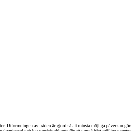
lier. Utformningen av tråden är gjord så att minsta möjliga påverkan gö
r galvaniserad och har precisionklippts för att uppnå bäst möjliga penet