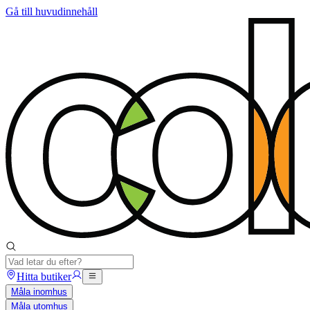
Gå till huvudinnehåll
Hitta butiker
Måla inomhus
Måla utomhus