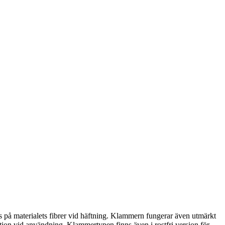
rs på materialets fibrer vid häftning. Klammern fungerar även utmärkt
ration vid användning. Klammertypen finns även i rostfri version för