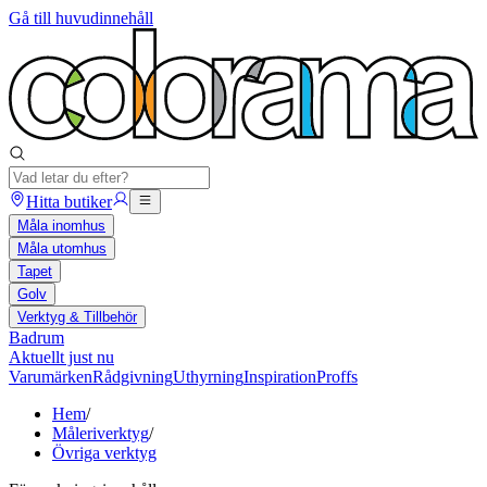
Gå till huvudinnehåll
Hitta butiker
Måla inomhus
Måla utomhus
Tapet
Golv
Verktyg & Tillbehör
Badrum
Aktuellt just nu
Varumärken
Rådgivning
Uthyrning
Inspiration
Proffs
Hem
/
Måleriverktyg
/
Övriga verktyg