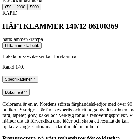
Förpackningsinnehåll
650
2000
5000
RAPID
HÄFTKLAMMER 140/12 86100369
häftklammer/krampa
Hitta närmsta butik
Lokala prisavvikelser kan förekomma
Rapid 140.
Specifikationer
Dokument
Colorama är en av Nordens största färghandelskedjor med över 90
butiker i Sverige. Här finns expertis och ett noga utvalt sortiment av
färg, tapeter, golv, kakel och verktyg för alla renoveringsprojekt. Vi
hjälper dig att förverkliga dina idéer och skapa ett resultat du kan
njuta av länge. Colorama – där din idé hittar hem!
Prenumerera på vårt nyhetsbrev för exklusiva