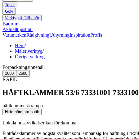
Tapet
Golv
Verktyg & Tillbehör
Badrum
Aktuellt just nu
Varumärken
Rådgivning
Uthyrning
Inspiration
Proffs
Hem
/
Måleriverktyg
/
Övriga verktyg
Förpackningsinnehåll
1080
2500
RAPID
HÄFTKLAMMER 53/6 73331001 7333100
häftklammer/krampa
Hitta närmsta butik
Lokala prisavvikelser kan förekomma
Fintrådsklammer av högsta kvalitet som lämpar sig för häftning i texti
till etikettering, affishering samt temporär häftning. Klammertråden ä