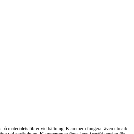
rs på materialets fibrer vid häftning. Klammern fungerar även utmärkt
ration vid användning. Klammertypen finns även i rostfri version för