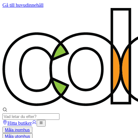
Gå till huvudinnehåll
Hitta butiker
Måla inomhus
Måla utomhus