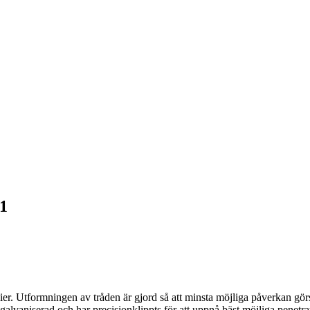
1
lier. Utformningen av tråden är gjord så att minsta möjliga påverkan gö
r galvaniserad och har precisionklippts för att uppnå bäst möjliga penet