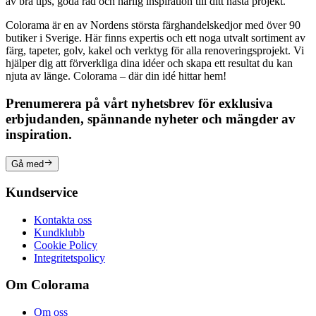
av bra tips, goda råd och härlig inspiration till ditt nästa projekt.
Colorama är en av Nordens största färghandelskedjor med över 90
butiker i Sverige. Här finns expertis och ett noga utvalt sortiment av
färg, tapeter, golv, kakel och verktyg för alla renoveringsprojekt. Vi
hjälper dig att förverkliga dina idéer och skapa ett resultat du kan
njuta av länge. Colorama – där din idé hittar hem!
Prenumerera på vårt nyhetsbrev för exklusiva
erbjudanden, spännande nyheter och mängder av
inspiration.
Gå med
Kundservice
Kontakta oss
Kundklubb
Cookie Policy
Integritetspolicy
Om Colorama
Om oss