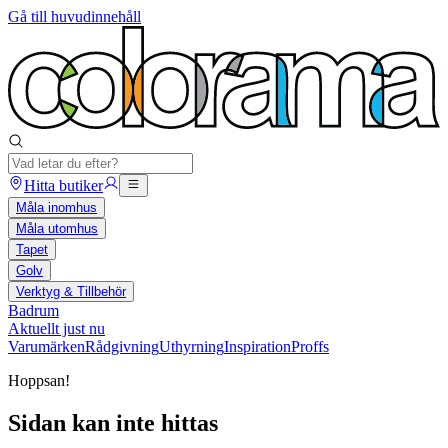
Gå till huvudinnehåll
Hitta butiker
Måla inomhus
Måla utomhus
Tapet
Golv
Verktyg & Tillbehör
Badrum
Aktuellt just nu
Varumärken
Rådgivning
Uthyrning
Inspiration
Proffs
Hoppsan!
Sidan kan inte hittas