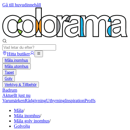
Gå till huvudinnehåll
Hitta butiker
Måla inomhus
Måla utomhus
Tapet
Golv
Verktyg & Tillbehör
Badrum
Aktuellt just nu
Varumärken
Rådgivning
Uthyrning
Inspiration
Proffs
Måla
/
Måla inomhus
/
Måla golv inomhus
/
Golvolja