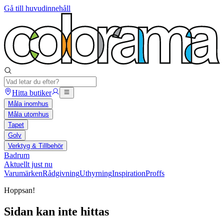
Gå till huvudinnehåll
Hitta butiker
Måla inomhus
Måla utomhus
Tapet
Golv
Verktyg & Tillbehör
Badrum
Aktuellt just nu
Varumärken
Rådgivning
Uthyrning
Inspiration
Proffs
Hoppsan!
Sidan kan inte hittas