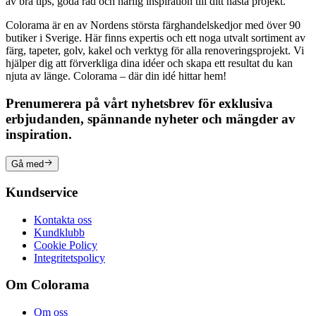
av bra tips, goda råd och härlig inspiration till ditt nästa projekt.
Colorama är en av Nordens största färghandelskedjor med över 90
butiker i Sverige. Här finns expertis och ett noga utvalt sortiment av
färg, tapeter, golv, kakel och verktyg för alla renoveringsprojekt. Vi
hjälper dig att förverkliga dina idéer och skapa ett resultat du kan
njuta av länge. Colorama – där din idé hittar hem!
Prenumerera på vårt nyhetsbrev för exklusiva
erbjudanden, spännande nyheter och mängder av
inspiration.
Gå med
Kundservice
Kontakta oss
Kundklubb
Cookie Policy
Integritetspolicy
Om Colorama
Om oss