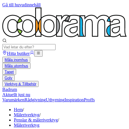
Gå till huvudinnehåll
Hitta butiker
Måla inomhus
Måla utomhus
Tapet
Golv
Verktyg & Tillbehör
Badrum
Aktuellt just nu
Varumärken
Rådgivning
Uthyrning
Inspiration
Proffs
Hem
/
Måleriverktyg
/
Penslar & måleriverktyg
/
Måleriverktyg