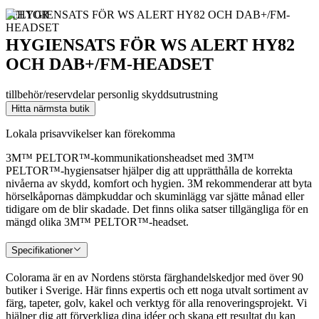
PELTOR
HYGIENSATS FÖR WS ALERT HY82
OCH DAB+/FM-HEADSET
tillbehör/reservdelar personlig skyddsutrustning
Hitta närmsta butik
Lokala prisavvikelser kan förekomma
3M™ PELTOR™-kommunikationsheadset med 3M™
PELTOR™-hygiensatser hjälper dig att upprätthålla de korrekta
nivåerna av skydd, komfort och hygien. 3M rekommenderar att byta
hörselkåpornas dämpkuddar och skuminlägg var sjätte månad eller
tidigare om de blir skadade. Det finns olika satser tillgängliga för en
mängd olika 3M™ PELTOR™-headset.
Specifikationer
Colorama är en av Nordens största färghandelskedjor med över 90
butiker i Sverige. Här finns expertis och ett noga utvalt sortiment av
färg, tapeter, golv, kakel och verktyg för alla renoveringsprojekt. Vi
hjälper dig att förverkliga dina idéer och skapa ett resultat du kan