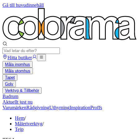
Gå till huvudinnehåll
Hitta butiker
Måla inomhus
Måla utomhus
Tapet
Golv
Verktyg & Tillbehör
Badrum
Aktuellt just nu
Varumärken
Rådgivning
Uthyrning
Inspiration
Proffs
Hem
/
Måleriverktyg
/
Tejp