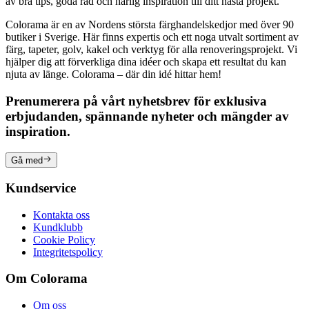
av bra tips, goda råd och härlig inspiration till ditt nästa projekt.
Colorama är en av Nordens största färghandelskedjor med över 90
butiker i Sverige. Här finns expertis och ett noga utvalt sortiment av
färg, tapeter, golv, kakel och verktyg för alla renoveringsprojekt. Vi
hjälper dig att förverkliga dina idéer och skapa ett resultat du kan
njuta av länge. Colorama – där din idé hittar hem!
Prenumerera på vårt nyhetsbrev för exklusiva
erbjudanden, spännande nyheter och mängder av
inspiration.
Gå med
Kundservice
Kontakta oss
Kundklubb
Cookie Policy
Integritetspolicy
Om Colorama
Om oss