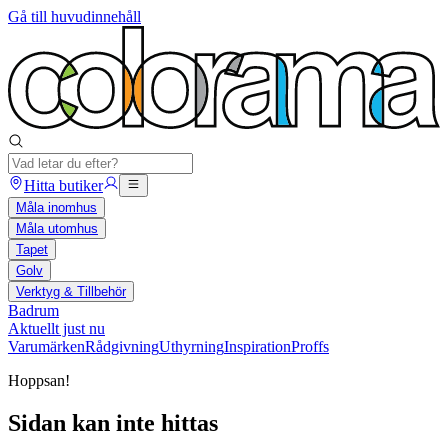
Gå till huvudinnehåll
Hitta butiker
Måla inomhus
Måla utomhus
Tapet
Golv
Verktyg & Tillbehör
Badrum
Aktuellt just nu
Varumärken
Rådgivning
Uthyrning
Inspiration
Proffs
Hoppsan!
Sidan kan inte hittas