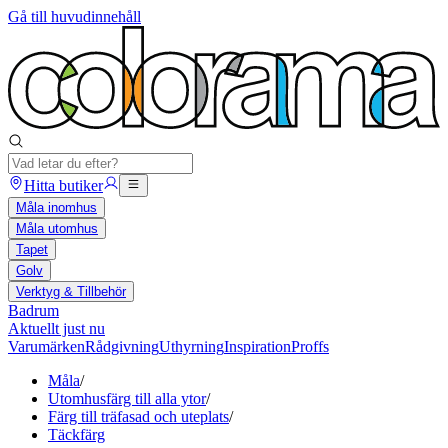
Gå till huvudinnehåll
Hitta butiker
Måla inomhus
Måla utomhus
Tapet
Golv
Verktyg & Tillbehör
Badrum
Aktuellt just nu
Varumärken
Rådgivning
Uthyrning
Inspiration
Proffs
Måla
/
Utomhusfärg till alla ytor
/
Färg till träfasad och uteplats
/
Täckfärg