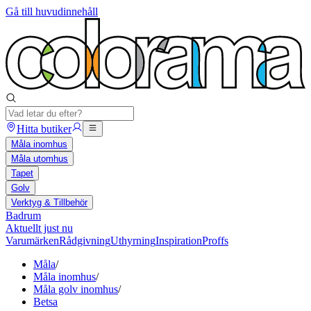
Gå till huvudinnehåll
Hitta butiker
Måla inomhus
Måla utomhus
Tapet
Golv
Verktyg & Tillbehör
Badrum
Aktuellt just nu
Varumärken
Rådgivning
Uthyrning
Inspiration
Proffs
Måla
/
Måla inomhus
/
Måla golv inomhus
/
Betsa