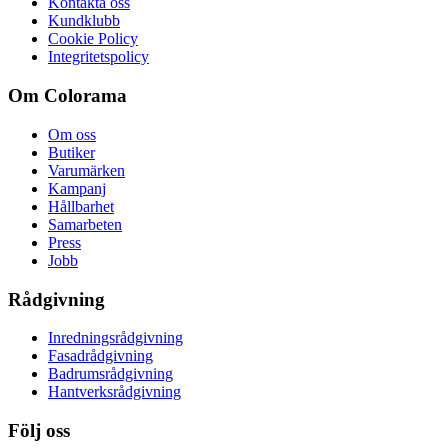
Kontakta oss
Kundklubb
Cookie Policy
Integritetspolicy
Om Colorama
Om oss
Butiker
Varumärken
Kampanj
Hållbarhet
Samarbeten
Press
Jobb
Rådgivning
Inredningsrådgivning
Fasadrådgivning
Badrumsrådgivning
Hantverksrådgivning
Följ oss