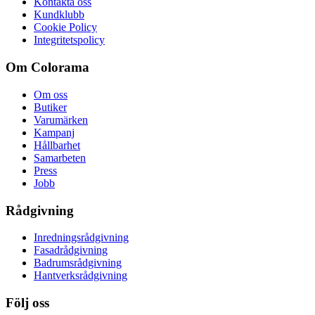
Kontakta oss
Kundklubb
Cookie Policy
Integritetspolicy
Om Colorama
Om oss
Butiker
Varumärken
Kampanj
Hållbarhet
Samarbeten
Press
Jobb
Rådgivning
Inredningsrådgivning
Fasadrådgivning
Badrumsrådgivning
Hantverksrådgivning
Följ oss