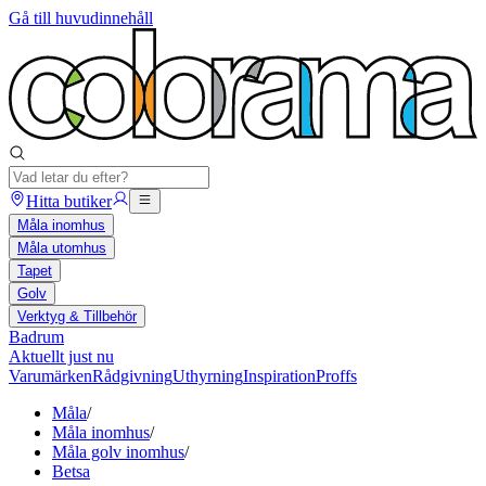
Gå till huvudinnehåll
Hitta butiker
Måla inomhus
Måla utomhus
Tapet
Golv
Verktyg & Tillbehör
Badrum
Aktuellt just nu
Varumärken
Rådgivning
Uthyrning
Inspiration
Proffs
Måla
/
Måla inomhus
/
Måla golv inomhus
/
Betsa