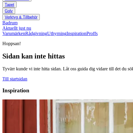
Tapet
Golv
Verktyg & Tillbehör
Badrum
Aktuellt just nu
Varumärken
Rådgivning
Uthyrning
Inspiration
Proffs
Hoppsan!
Sidan kan inte hittas
Tyvärr kunde vi inte hitta sidan. Låt oss guida dig vidare till det du sö
Till startsidan
Inspiration