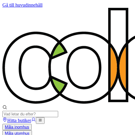
Gå till huvudinnehåll
Hitta butiker
Måla inomhus
Måla utomhus