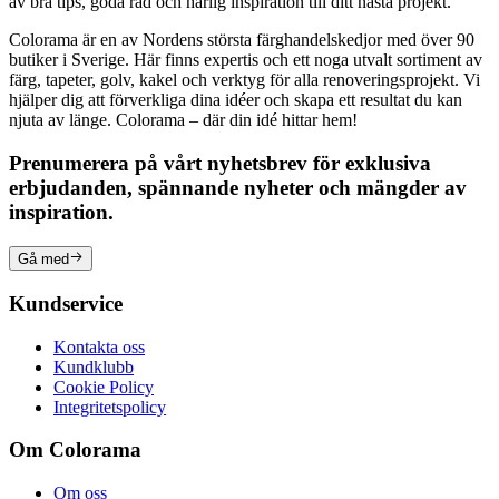
av bra tips, goda råd och härlig inspiration till ditt nästa projekt.
Colorama är en av Nordens största färghandelskedjor med över 90
butiker i Sverige. Här finns expertis och ett noga utvalt sortiment av
färg, tapeter, golv, kakel och verktyg för alla renoveringsprojekt. Vi
hjälper dig att förverkliga dina idéer och skapa ett resultat du kan
njuta av länge. Colorama – där din idé hittar hem!
Prenumerera på vårt nyhetsbrev för exklusiva
erbjudanden, spännande nyheter och mängder av
inspiration.
Gå med
Kundservice
Kontakta oss
Kundklubb
Cookie Policy
Integritetspolicy
Om Colorama
Om oss