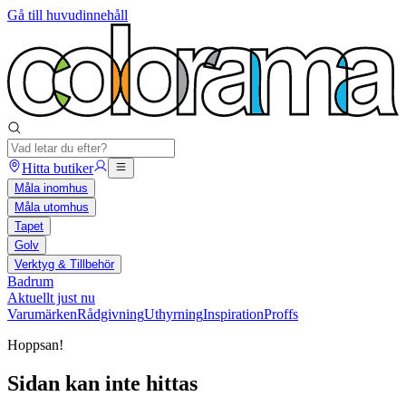
Gå till huvudinnehåll
Hitta butiker
Måla inomhus
Måla utomhus
Tapet
Golv
Verktyg & Tillbehör
Badrum
Aktuellt just nu
Varumärken
Rådgivning
Uthyrning
Inspiration
Proffs
Hoppsan!
Sidan kan inte hittas